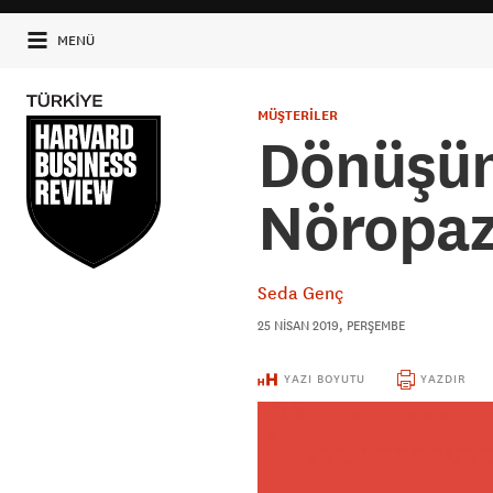
MENÜ
MÜŞTERİLER
Dönüşüm
Nöropa
Seda Genç
25 NISAN 2019, PERŞEMBE
YAZI BOYUTU
YAZDIR