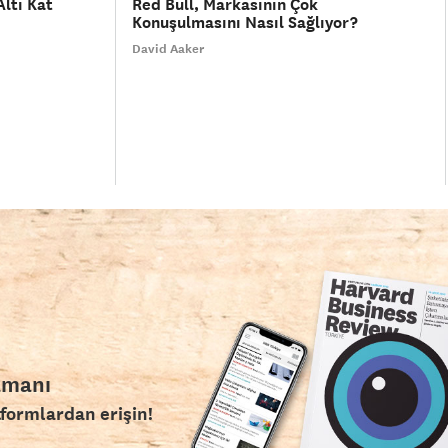
ltı Kat
Red Bull, Markasının Çok
Konuşulmasını Nasıl Sağlıyor?
David Aaker
amanı
tformlardan erişin!