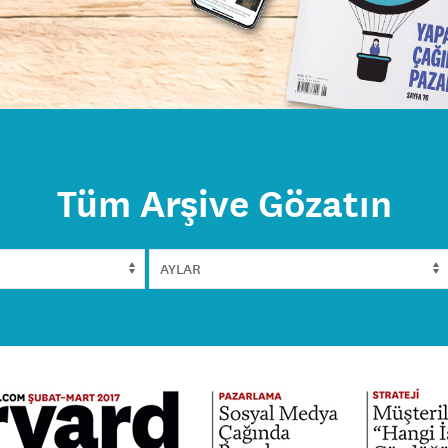
Tüm Arşive Gözatın