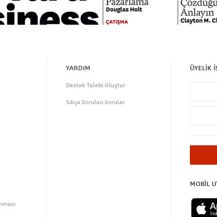
YARDIM
ÜYELİK 
Destek Talebi Oluştur
Sıkça Sorulan Sorular
MOBİL 
unması