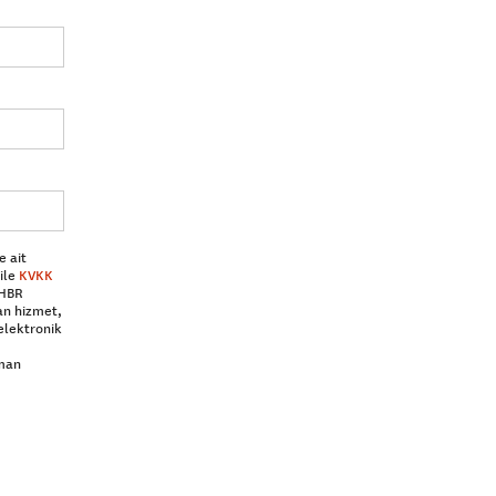
e ait
ile
KVKK
 HBR
an hizmet,
elektronik
aman