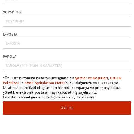
SOYADINIZ
E-POSTA
PAROLA
“ÜYE OL” butonuna basarak üyeliğinize ait
Şartlar ve Koşulları
,
Gizlilik
Politikası
ile
KVKK Aydınlatma Metni
’ni okuduğunuzu ve HBR Türkiye
tarafından size özel oluşturulan hizmet, kampanya ve promosyonlara
yönelik elektronik posta almayı kabul etmiş sayılırsınız.
E-bülten aboneliğinden dilediğiniz zaman çıkabilirsiniz.
ÜYE OL