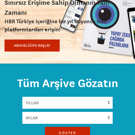
Sınırsız Erişime Sahip Olmanın Tam
Zamanı
HBR Türkiye içeriğine bir yıl boyunca tüm
platformlardan erişin!
ABONELİĞİMİ BAŞLAT
Tüm Arşive Gözatın
GÖSTER