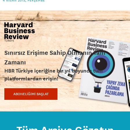
4 NISAN 2013, PERŞEMBE
Sınırsız Erişime Sahip Olmanın Tam
Zamanı
HBR Türkiye içeriğine bir yıl boyunca tüm
platformlardan erişin!
ABONELİĞİMİ BAŞLAT