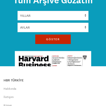
Tüm Arşive Gözatın
GÖSTER
HBR TÜRKİYE
Hakkında
İletişim
Künye