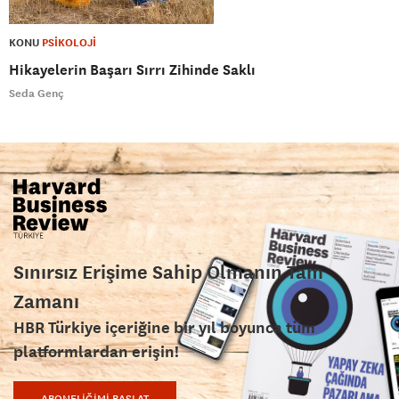
KONU
PSİKOLOJİ
Hikayelerin Başarı Sırrı Zihinde Saklı
Seda Genç
Sınırsız Erişime Sahip Olmanın Tam
Zamanı
HBR Türkiye içeriğine bir yıl boyunca tüm
platformlardan erişin!
ABONELİĞİMİ BAŞLAT