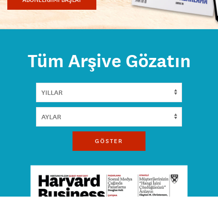
Tüm Arşive Gözatın
GÖSTER