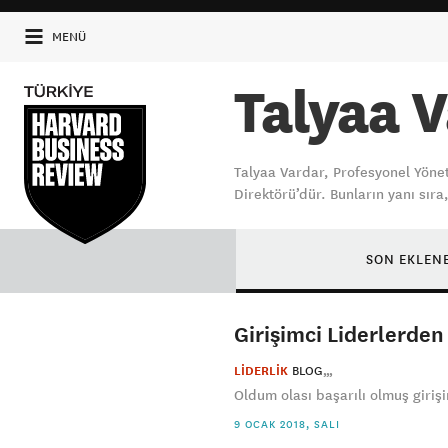
MENÜ
Talyaa 
Talyaa Vardar, Profesyonel Yönet
Direktörü’dür. Bunların yanı sıra
SON EKLEN
Girişimci Liderlerden
LİDERLİK
BLOG
Oldum olası başarılı olmuş girişim
9 OCAK 2018, SALI