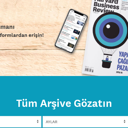
amanı
tformlardan erişin!
Tüm Arşive Gözatın