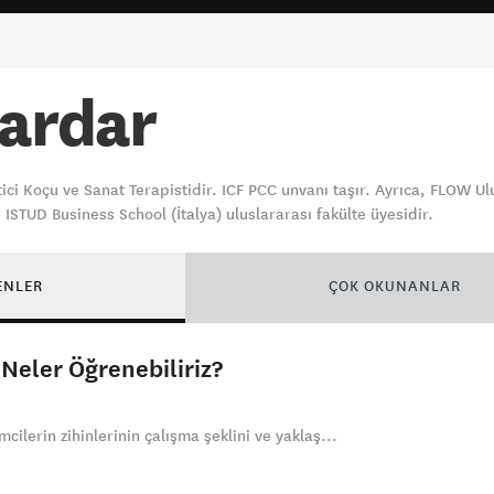
Vardar
ici Koçu ve Sanat Terapistidir. ICF PCC unvanı taşır. Ayrıca, FLOW 
, ISTUD Business School (İtalya) uluslararası fakülte üyesidir.
ENLER
ÇOK OKUNANLAR
 Neler Öğrenebiliriz?
cilerin zihinlerinin çalışma şeklini ve yaklaş...