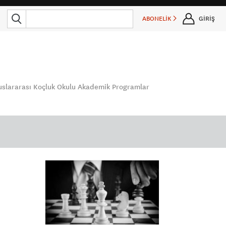
ABONELİK
GİRİŞ
Uluslararası Koçluk Okulu Akademik Programlar