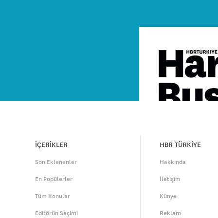
İÇERİKLER
HBR TÜRKİYE
Son Eklenenler
Hakkında
En Popülerler
İletişim
Tüm Konular
Künye
Editörün Seçimi
Reklam