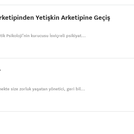
rketipinden Yetişkin Arketipine Geçiş
ik Psikoloji’nin kurucusu İsviçreli psikiyat...
r
mekte size zorluk yaşatan yönetici, geri bil...