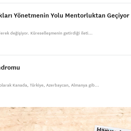
akları Yönetmenin Yolu Mentorluktan Geçiyor
rek değişiyor. Küreselleşmenin getirdiği ileti...
endromu
 olarak Kanada, Türkiye, Azerbaycan, Almanya gib...