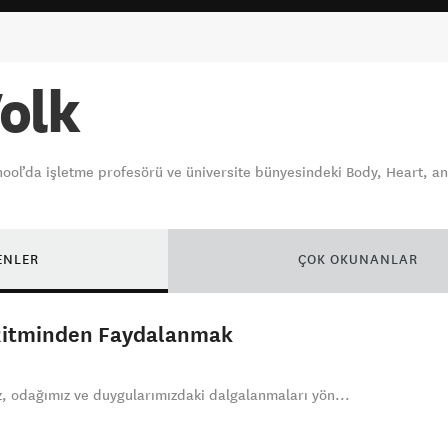
olk
hool’da işletme profesörü ve üniversite bünyesindeki Body, Heart, 
ENLER
ÇOK OKUNANLAR
k Ritminden Faydalanmak
, odağımız ve duygularımızdaki dalgalanmaları yön...