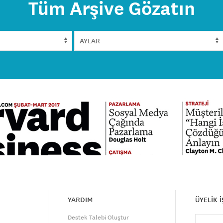
Tüm Arşive Gözatın
YARDIM
ÜYELİK 
Destek Talebi Oluştur