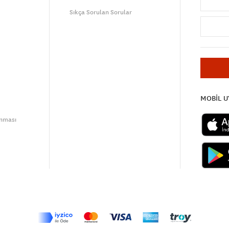
Sıkça Sorulan Sorular
MOBİL 
unması