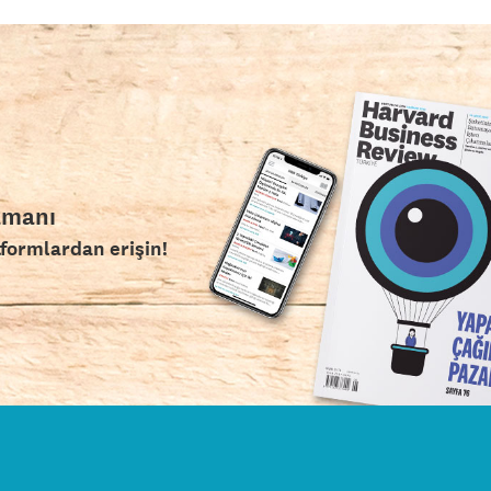
amanı
tformlardan erişin!