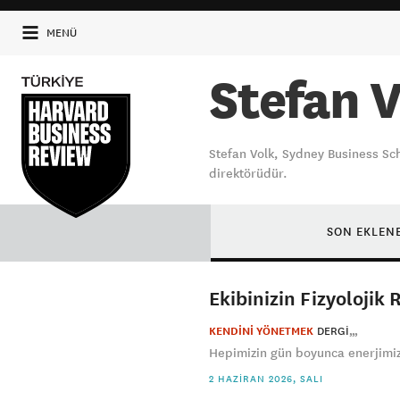
MENÜ
Stefan V
Stefan Volk, Sydney Business Sc
direktörüdür.
SON EKLEN
Ekibinizin Fizyoloji
KENDİNİ YÖNETMEK
DERGI
Hepimizin gün boyunca enerjimiz
2 HAZIRAN 2026, SALI