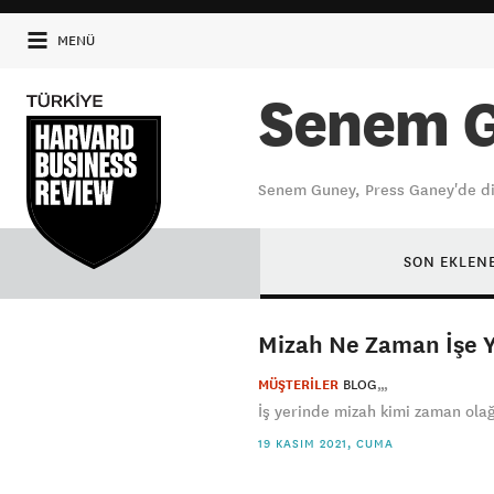
MENÜ
Senem 
Senem Guney, Press Ganey'de dil
SON EKLEN
Mizah Ne Zaman İşe 
MÜŞTERİLER
BLOG
İş yerinde mizah kimi zaman olağ
19 KASIM 2021, CUMA