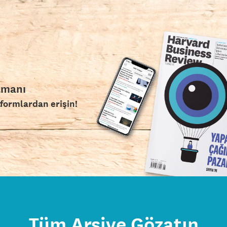
amanı
tformlardan erişin!
Tüm Arşive Gözatın