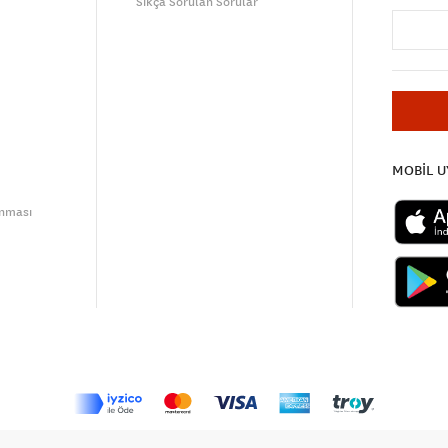
Sıkça Sorulan Sorular
MOBİL 
unması