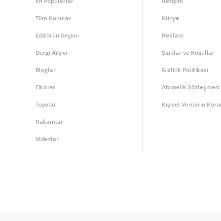
En Popülerler
İletişim
Tüm Konular
Künye
Editörün Seçimi
Reklam
Dergi Arşivi
Şartlar ve Koşullar
Bloglar
Gizlilik Politikası
Fikirler
Abonelik Sözleşmesi
Tüyolar
Kişisel Verilerin Kor
Rakamlar
Videolar