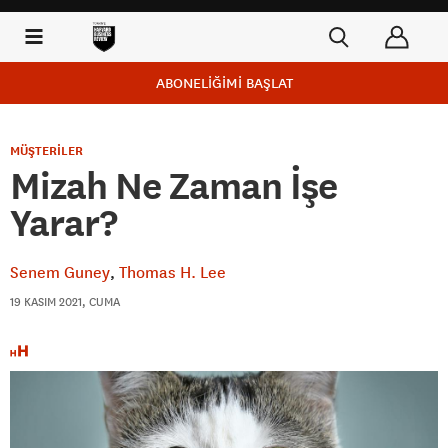
ABONELİĞİMİ BAŞLAT
MÜŞTERİLER
Mizah Ne Zaman İşe
Yarar?
Senem Guney
Thomas H. Lee
19 KASIM 2021, CUMA