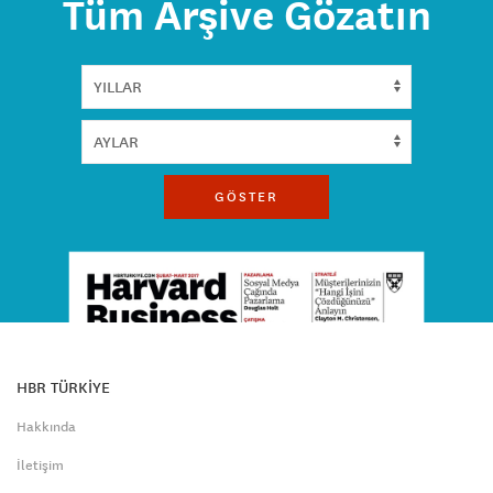
Tüm Arşive Gözatın
GÖSTER
HBR TÜRKİYE
Hakkında
İletişim