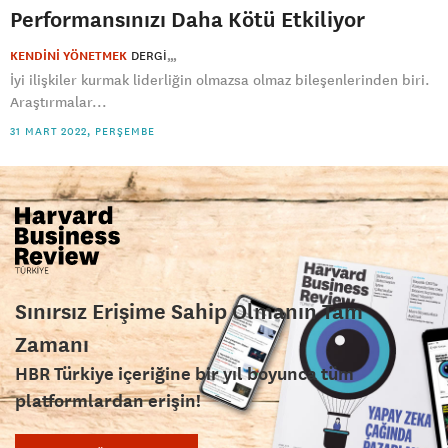
Performansınızı Daha Kötü Etkiliyor
KENDİNİ YÖNETMEK
DERGI
İyi ilişkiler kurmak liderliğin olmazsa olmaz bileşenlerinden biri.
Araştırmalar...
31 MART 2022, PERŞEMBE
Sınırsız Erişime Sahip Olmanın Tam
Zamanı
HBR Türkiye içeriğine bir yıl boyunca tüm
platformlardan erişin!