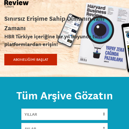
Sınırsız Erişime Sahip Olmanın Tam
Zamanı
HBR Türkiye içeriğine bir yıl boyunca tüm
platformlardan erişin!
ABONELİĞİMİ BAŞLAT
Tüm Arşive Gözatın