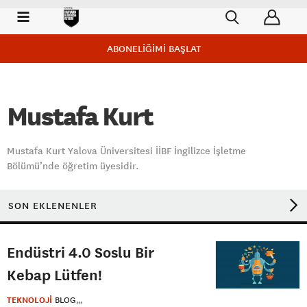
ABONELİĞİMİ BAŞLAT
Mustafa Kurt
Mustafa Kurt Yalova Üniversitesi İİBF İngilizce İşletme
Bölümü’nde öğretim üyesidir.
SON EKLENENLER
Endüstri 4.0 Soslu Bir
Kebap Lütfen!
TEKNOLOJİ
BLOG