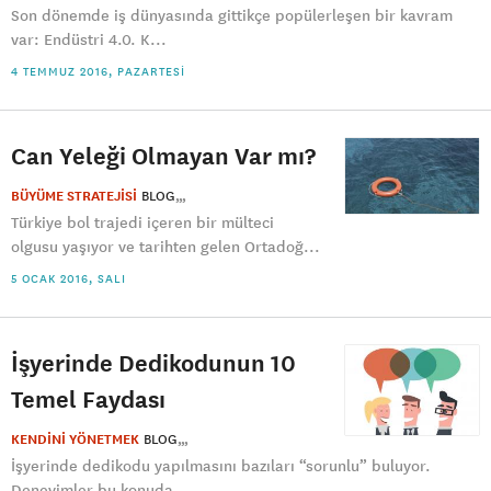
Son dönemde iş dünyasında gittikçe popülerleşen bir kavram
var: Endüstri 4.0. K...
4 TEMMUZ 2016, PAZARTESI
Can Yeleği Olmayan Var mı?
BÜYÜME STRATEJİSİ
BLOG
Türkiye bol trajedi içeren bir mülteci
olgusu yaşıyor ve tarihten gelen Ortadoğ...
5 OCAK 2016, SALI
İşyerinde Dedikodunun 10
Temel Faydası
KENDİNİ YÖNETMEK
BLOG
İşyerinde dedikodu yapılmasını bazıları “sorunlu” buluyor.
Deneyimler bu konuda...