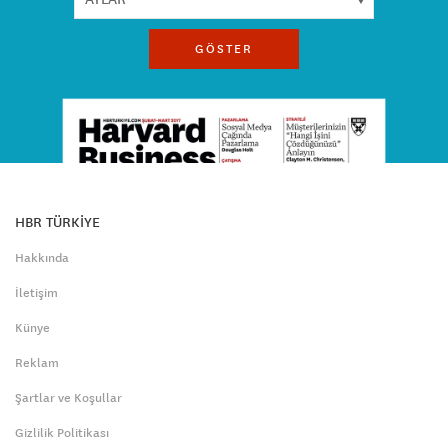
GÖSTER
HBR TÜRKİYE
Hakkında
İletişim
Künye
Reklam
Şartlar ve Koşullar
Gizlilik Politikası