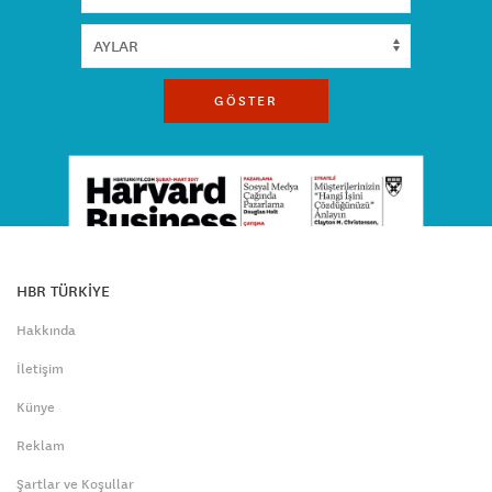
GÖSTER
HBR TÜRKİYE
Hakkında
İletişim
Künye
Reklam
Şartlar ve Koşullar