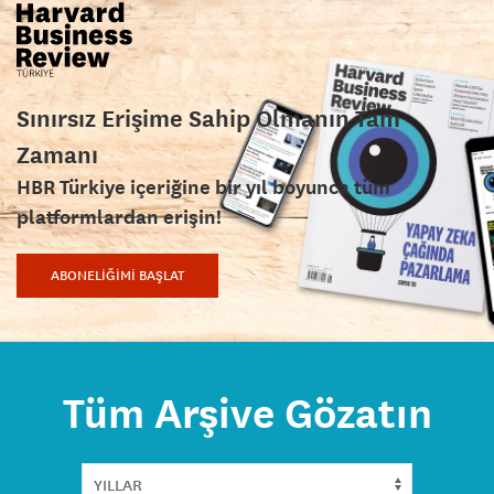
Sınırsız Erişime Sahip Olmanın Tam
Zamanı
HBR Türkiye içeriğine bir yıl boyunca tüm
platformlardan erişin!
ABONELİĞİMİ BAŞLAT
Tüm Arşive Gözatın