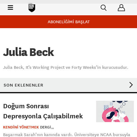
ABONELİĞİMİ BAŞLAT
Julia Beck
Julia Beck, It’s Working Project ve Forty Weeks’in kurucusudur.
SON EKLENENLER
Doğum Sonrası
Depresyonla Çalışabilmek
KENDİNİ YÖNETMEK
DERGI
Başarmak Sarah’nın kanında vardı. Üniversiteye NCAA bursuyla