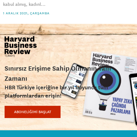
kabul almış, kadınl...
1 ARALIK 2021, ÇARŞAMBA
Sınırsız Erişime Sahip Olmanın Tam
Zamanı
HBR Türkiye içeriğine bir yıl boyunca tüm
platformlardan erişin!
ABONELİĞİMİ BAŞLAT