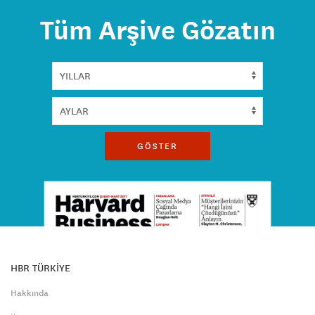
Tüm Arşive Gözatın
GÖSTER
HBR TÜRKİYE
Hakkında