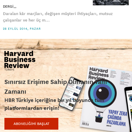
DERGI
Daralan kâr marjları, değişen müşteri ihtiyaçları, mutsuz
çalışanlar ve her üç m...
28 EYLÜL 2014, PAZAR
Sınırsız Erişime Sahip Olmanın Tam
Zamanı
HBR Türkiye içeriğine bir yıl boyunca tüm
platformlardan erişin!
ABONELİĞİMİ BAŞLAT