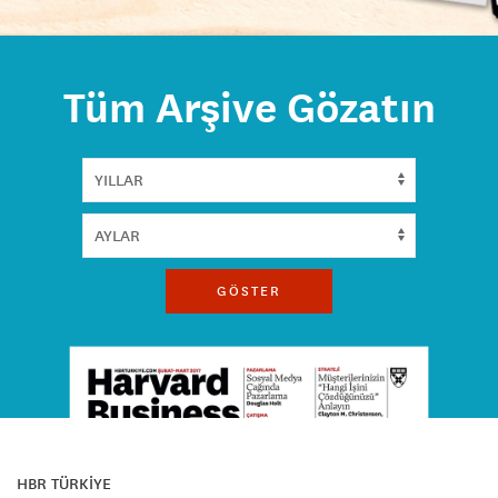
Tüm Arşive Gözatın
GÖSTER
HBR TÜRKİYE