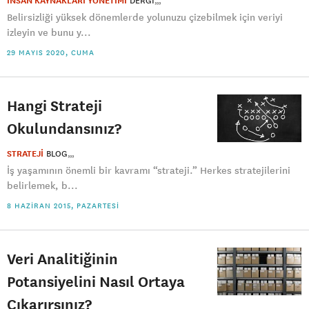
İNSAN KAYNAKLARI YÖNETİMİ
DERGI
Belirsizliği yüksek dönemlerde yolunuzu çizebilmek için veriyi
izleyin ve bunu y...
29 MAYIS 2020, CUMA
Hangi Strateji
Okulundansınız?
STRATEJİ
BLOG
İş yaşamının önemli bir kavramı “strateji.” Herkes stratejilerini
belirlemek, b...
8 HAZIRAN 2015, PAZARTESI
Veri Analitiğinin
Potansiyelini Nasıl Ortaya
Çıkarırsınız?