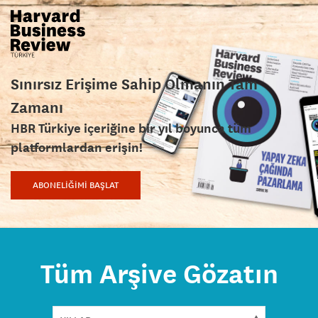
Sınırsız Erişime Sahip Olmanın Tam
Zamanı
HBR Türkiye içeriğine bir yıl boyunca tüm
platformlardan erişin!
ABONELİĞİMİ BAŞLAT
Tüm Arşive Gözatın