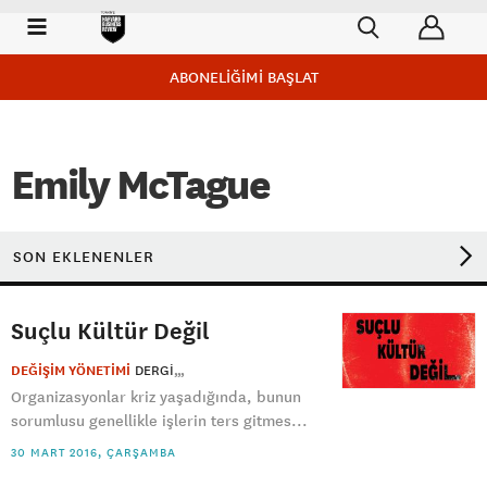
ABONELİĞİMİ BAŞLAT
Emily McTague
SON EKLENENLER
Suçlu Kültür Değil
DEĞİŞİM YÖNETİMİ
DERGI
Organizasyonlar kriz yaşadığında, bunun
sorumlusu genellikle işlerin ters gitmes...
30 MART 2016, ÇARŞAMBA