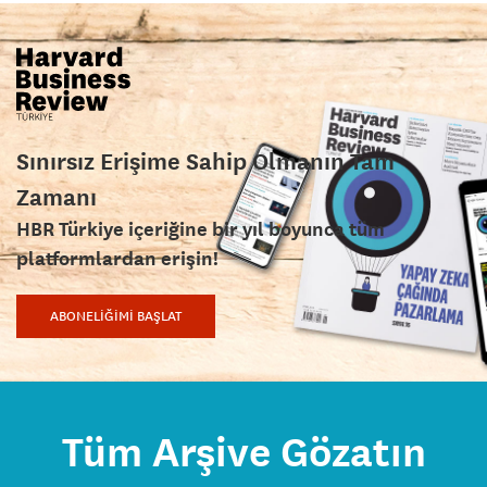
Sınırsız Erişime Sahip Olmanın Tam
Zamanı
HBR Türkiye içeriğine bir yıl boyunca tüm
platformlardan erişin!
ABONELİĞİMİ BAŞLAT
Tüm Arşive Gözatın