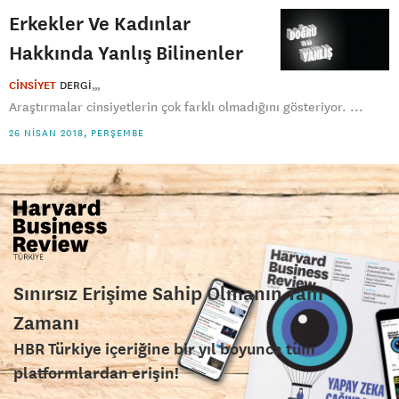
Erkekler Ve Kadınlar
Hakkında Yanlış Bilinenler
CİNSİYET
DERGI
Araştırmalar cinsiyetlerin çok farklı olmadığını gösteriyor. ...
26 NISAN 2018, PERŞEMBE
Sınırsız Erişime Sahip Olmanın Tam
Zamanı
HBR Türkiye içeriğine bir yıl boyunca tüm
platformlardan erişin!