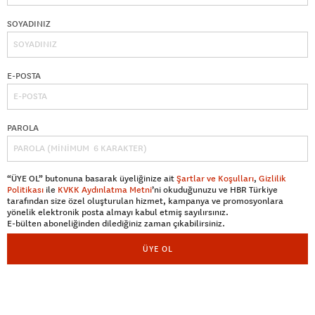
SOYADINIZ
E-POSTA
PAROLA
“ÜYE OL” butonuna basarak üyeliğinize ait
Şartlar ve Koşulları
,
Gizlilik
Politikası
ile
KVKK Aydınlatma Metni
’ni okuduğunuzu ve HBR Türkiye
tarafından size özel oluşturulan hizmet, kampanya ve promosyonlara
yönelik elektronik posta almayı kabul etmiş sayılırsınız.
E-bülten aboneliğinden dilediğiniz zaman çıkabilirsiniz.
ÜYE OL