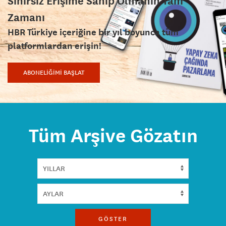
Sınırsız Erişime Sahip Olmanın Tam
Zamanı
HBR Türkiye içeriğine bir yıl boyunca tüm
platformlardan erişin!
ABONELİĞİMİ BAŞLAT
Tüm Arşive Gözatın
GÖSTER