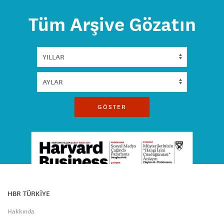
Tüm Arşive Gözatın
GÖSTER
HBR TÜRKİYE
Hakkında