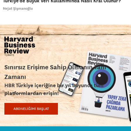
Türkiye’de Büyük Veri Kullanımında Nasıl Kral Olunur?
Nejat Şişmanoğlu
Sınırsız Erişime Sahip Olmanın Tam
Zamanı
HBR Türkiye içeriğine bir yıl boyunca tüm
platformlardan erişin!
ABONELİĞİMİ BAŞLAT