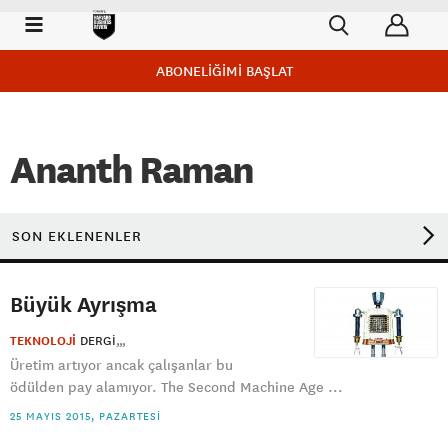
ABONELİĞİMİ BAŞLAT
Ananth Raman
SON EKLENENLER
Büyük Ayrışma
TEKNOLOJİ
DERGI
Üretim artıyor ancak çalışanlar bu
ödülden pay alamıyor. The Second Machine Age ...
25 MAYIS 2015, PAZARTESI