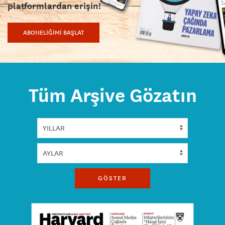
platformlardan erişin!
ABONELİĞİMİ BAŞLAT
Tüm Arşive Gözatın
GÖSTER