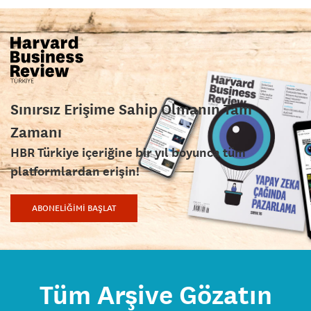
Sınırsız Erişime Sahip Olmanın Tam
Zamanı
HBR Türkiye içeriğine bir yıl boyunca tüm
platformlardan erişin!
ABONELİĞİMİ BAŞLAT
Tüm Arşive Gözatın