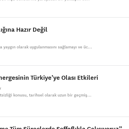
lığına Hazır Değil
aha yaygın olarak uygulanmasını sağlamayı ve üc...
nergesinin Türkiye’ye Olası Etkileri
y
sizliği konusu, tarihsel olarak uzun bir geçmiş...
me Tüm Süreçlerde Şeffaflıkla Çalışıyoruz”