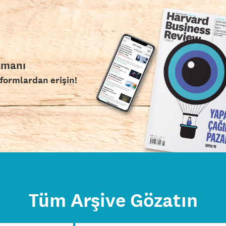
amanı
tformlardan erişin!
Tüm Arşive Gözatın