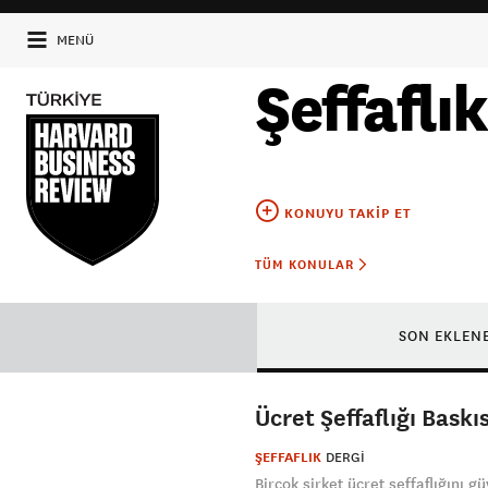
MENÜ
Şeffaflık
KONUYU TAKIP ET
TÜM KONULAR
SON EKLEN
Ücret Şeffaflığı Baskıs
ŞEFFAFLIK
DERGI
Birçok şirket ücret şeffaflığını 