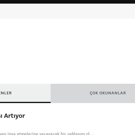
ENLER
ÇOK OKUNANLAR
ı Artıyor
güven inşa etmelerine yarayacak bir yaklaşım ol...