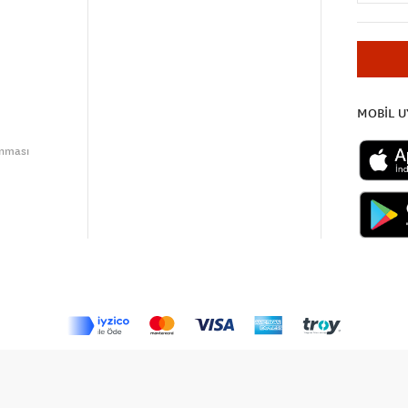
MOBİL 
unması