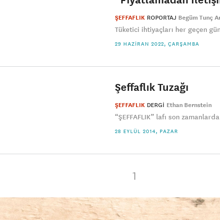
ŞEFFAFLIK
ROPORTAJ
Begüm Tunç A
Tüketici ihtiyaçları her geçen gün
29 HAZIRAN 2022, ÇARŞAMBA
Şeffaflık Tuzağı
ŞEFFAFLIK
DERGI
Ethan Bernstein
“ŞEFFAFLIK” lafı son zamanlarda
28 EYLÜL 2014, PAZAR
1