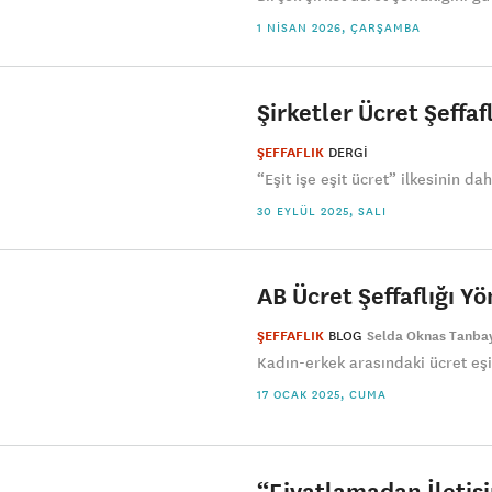
1 NISAN 2026, ÇARŞAMBA
Şirketler Ücret Şeffaf
ŞEFFAFLIK
DERGI
“Eşit işe eşit ücret” ilkesinin d
30 EYLÜL 2025, SALI
AB Ücret Şeffaflığı Yö
ŞEFFAFLIK
BLOG
Selda Oknas Tanba
Kadın-erkek arasındaki ücret eşit
17 OCAK 2025, CUMA
“Fiyatlamadan İletişi