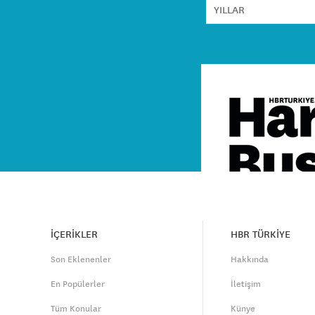
İÇERİKLER
HBR TÜRKİYE
Son Eklenenler
Hakkında
En Popülerler
İletişim
Tüm Konular
Künye