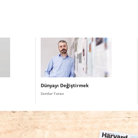
Dünyayı Değiştirmek
Serdar Turan