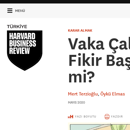
MENÜ
KARAR ALMAK
Vaka Çal
Fikir Baş
mi?
Mert Terzioğlu
Öykü Elmas
MAYIS 2020
YAZI BOYUTU
YAZDIR