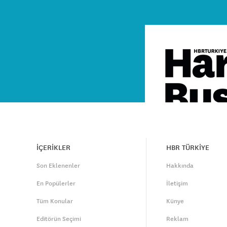
İÇERİKLER
HBR TÜRKİYE
Son Eklenenler
Hakkında
En Popülerler
İletişim
Tüm Konular
Künye
Editörün Seçimi
Reklam