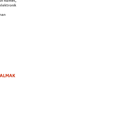
an hizmet,
elektronik
aman
 ALMAK