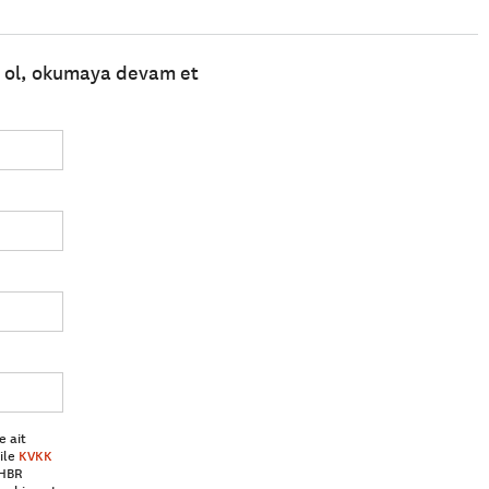
e ol, okumaya devam et
e ait
ile
KVKK
 HBR