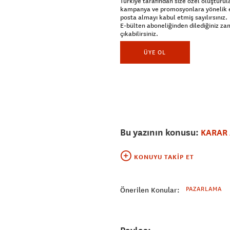
Türkiye tarafından size özel oluşturul
kampanya ve promosyonlara yönelik 
posta almayı kabul etmiş sayılırsınız.
E-bülten aboneliğinden dilediğiniz z
çıkabilirsiniz.
ÜYE OL
Bu yazının konusu:
KARAR
KONUYU TAKIP ET
PAZARLAMA
Önerilen Konular: