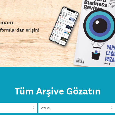
amanı
tformlardan erişin!
Tüm Arşive Gözatın