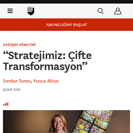
ABONELİĞİMİ BAŞLAT
DEĞİŞİM YÖNETİMİ
“Stratejimiz: Çifte
Transformasyon”
Serdar Turan
Yonca Altun
ŞUBAT 2021