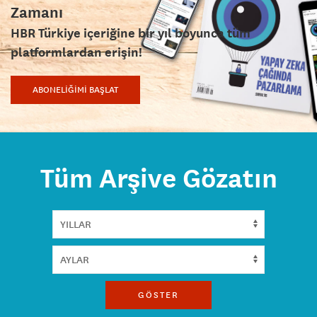
Zamanı
HBR Türkiye içeriğine bir yıl boyunca tüm
platformlardan erişin!
ABONELİĞİMİ BAŞLAT
Tüm Arşive Gözatın
GÖSTER