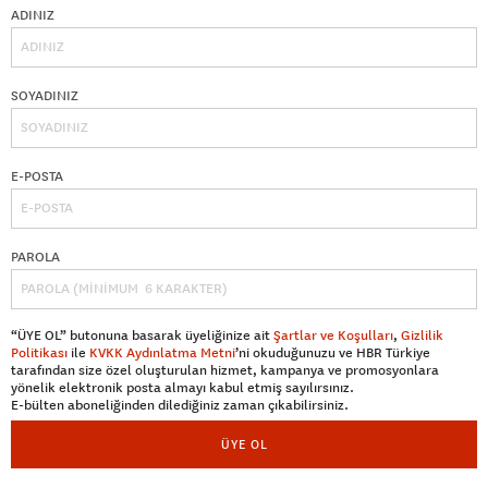
ADINIZ
SOYADINIZ
E-POSTA
PAROLA
“ÜYE OL” butonuna basarak üyeliğinize ait
Şartlar ve Koşulları
,
Gizlilik
Politikası
ile
KVKK Aydınlatma Metni
’ni okuduğunuzu ve HBR Türkiye
tarafından size özel oluşturulan hizmet, kampanya ve promosyonlara
yönelik elektronik posta almayı kabul etmiş sayılırsınız.
E-bülten aboneliğinden dilediğiniz zaman çıkabilirsiniz.
ÜYE OL