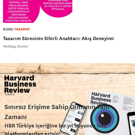
KONU
TASARIM
Tasarım Sürecinin Sihirli Anahtarı: Akış Deneyimi
Mehtap Demir
Sınırsız Erişime Sahip Olmanın Tam
Zamanı
HBR Türkiye içeriğine bir yıl boyunca tüm
platformlardan erişin!