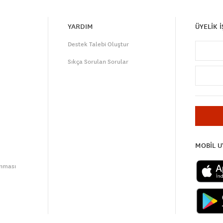
YARDIM
ÜYELİK 
Destek Talebi Oluştur
Sıkça Sorulan Sorular
MOBİL 
unması