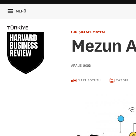
MENÜ
GİRİŞİM SERMAYESİ
Mezun A
ARALIK 2022
YAZI BOYUTU
YAZDIR