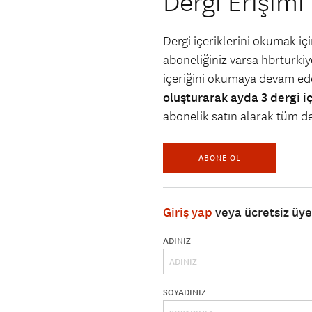
Dergi Erişimi
Dergi içeriklerini okumak i
aboneliğiniz varsa hbrturkiye
içeriğini okumaya devam ede
oluşturarak ayda 3 dergi i
abonelik satın alarak tüm der
ABONE OL
Giriş yap
veya ücretsiz üy
ADINIZ
SOYADINIZ