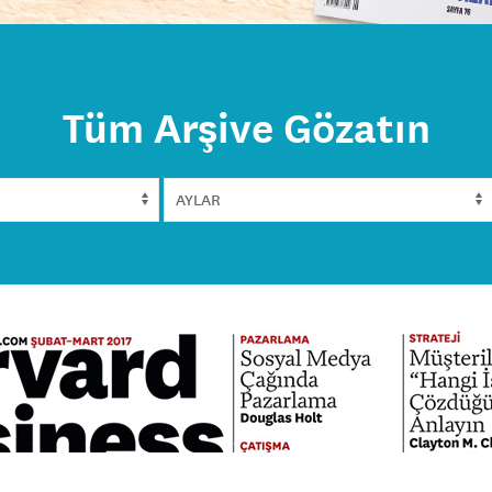
Tüm Arşive Gözatın