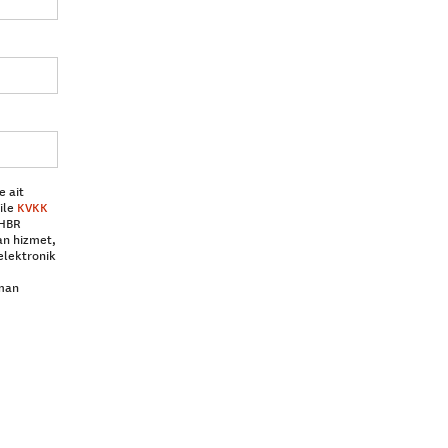
e ait
ile
KVKK
 HBR
an hizmet,
elektronik
aman