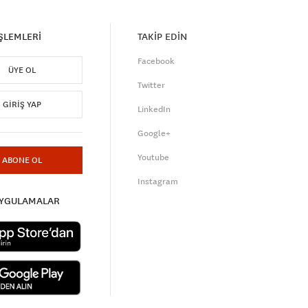
İŞLEMLERİ
TAKİP EDİN
Facebook
ÜYE OL
Twitter
GIRIŞ YAP
LinkedIn
Google+
Youtube
ABONE OL
Instagram
UYGULAMALAR