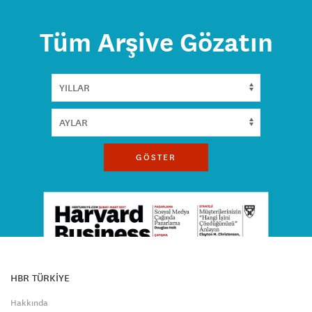
Tüm Arşive Gözatın
GÖSTER
HBR TÜRKİYE
Hakkında