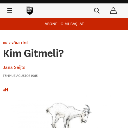
ABONELİĞİMİ BAŞLAT
KRİZ YÖNETİMİ
Kim Gitmeli?
Jana Seijts
TEMMUZ-AĞUSTOS 2015