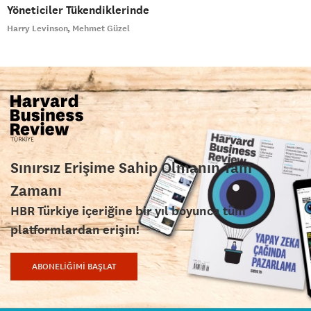
Yöneticiler Tükendiklerinde
Harry Levinson
Mehmet Güzel
Sınırsız Erişime Sahip Olmanın Tam
Zamanı
HBR Türkiye içeriğine bir yıl boyunca tüm
platformlardan erişin!
ABONELİĞİMİ BAŞLAT