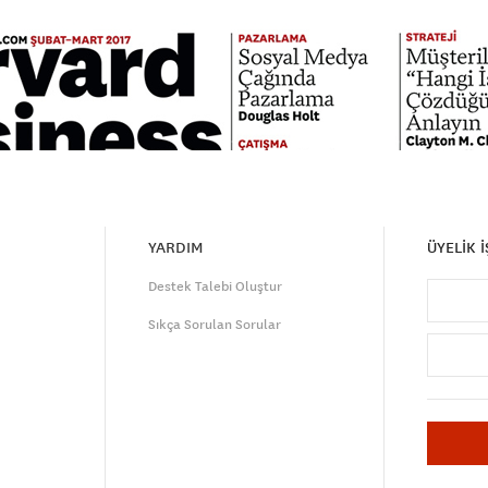
YARDIM
ÜYELİK 
Destek Talebi Oluştur
Sıkça Sorulan Sorular