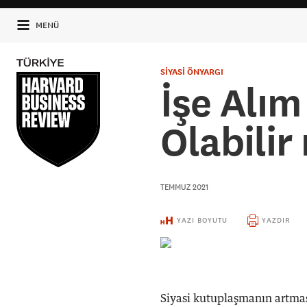
MENÜ
SİYASİ ÖNYARGI
İşe Alım
Olabilir
TEMMUZ 2021
YAZI BOYUTU
YAZDIR
Siyasi kutuplaşmanın artmas