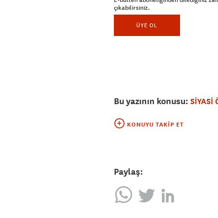
E-bülten aboneliğinden dilediğiniz z
çıkabilirsiniz.
ÜYE OL
Bu yazının konusu:
SİYASİ
KONUYU TAKIP ET
Paylaş: