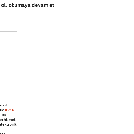
e ol, okumaya devam et
e ait
ile
KVKK
 HBR
an hizmet,
elektronik