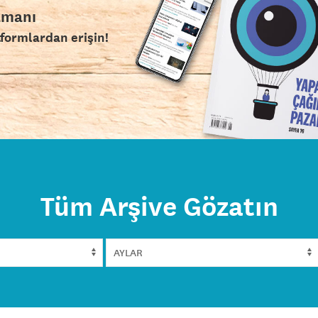
amanı
tformlardan erişin!
Tüm Arşive Gözatın