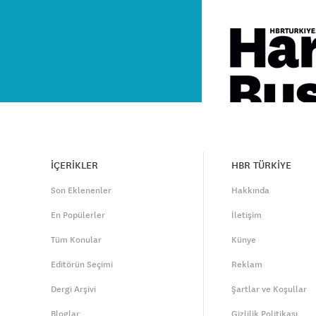
İÇERİKLER
HBR TÜRKİYE
Son Eklenenler
Hakkında
En Popülerler
İletişim
Tüm Konular
Künye
Editörün Seçimi
Reklam
Dergi Arşivi
Şartlar ve Koşullar
Bloglar
Gizlilik Politikası