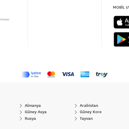
MOBİL 
unması
Almanya
Arabistan
Güney Asya
Güney Kore
Rusya
Tayvan