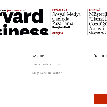
YARDIM
ÜYELİK 
Destek Talebi Oluştur
Sıkça Sorulan Sorular