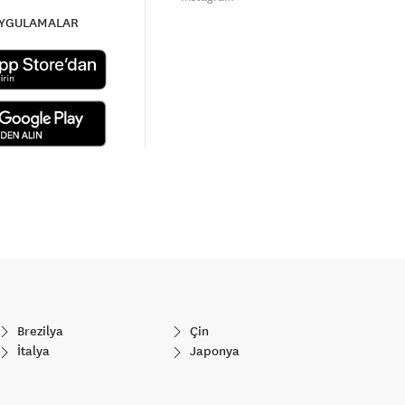
UYGULAMALAR
Brezilya
Çin
İtalya
Japonya