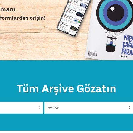
amanı
tformlardan erişin!
Tüm Arşive Gözatın