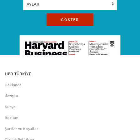
GÖSTER
HBR TÜRKİYE
Hakkında
İletişim
Künye
Reklam
Şartlar ve Koşullar
Gizlilik Politikası