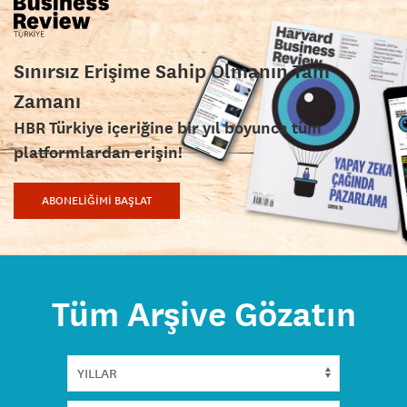
Sınırsız Erişime Sahip Olmanın Tam
Zamanı
HBR Türkiye içeriğine bir yıl boyunca tüm
platformlardan erişin!
ABONELİĞİMİ BAŞLAT
Tüm Arşive Gözatın