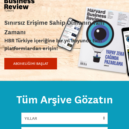
Sınırsız Erişime Sahip Olmanın Tam
Zamanı
HBR Türkiye içeriğine bir yıl boyunca tüm
platformlardan erişin!
ABONELİĞİMİ BAŞLAT
Tüm Arşive Gözatın