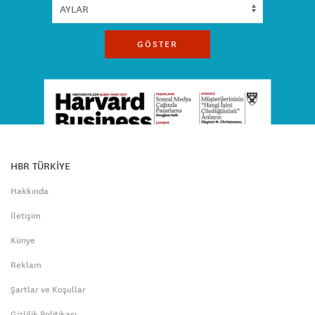
GÖSTER
HBR TÜRKİYE
Hakkında
İletişim
Künye
Reklam
Şartlar ve Koşullar
Gizlilik Politikası