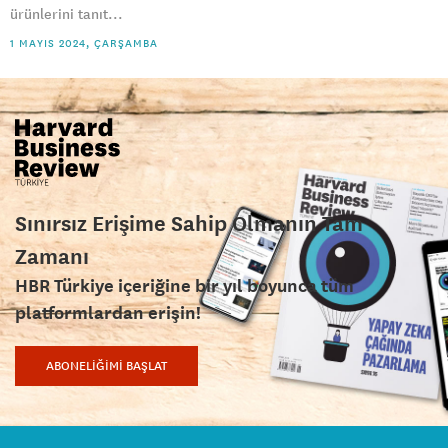
ürünlerini tanıt...
1 MAYIS 2024, ÇARŞAMBA
Sınırsız Erişime Sahip Olmanın Tam
Zamanı
HBR Türkiye içeriğine bir yıl boyunca tüm
platformlardan erişin!
ABONELİĞİMİ BAŞLAT