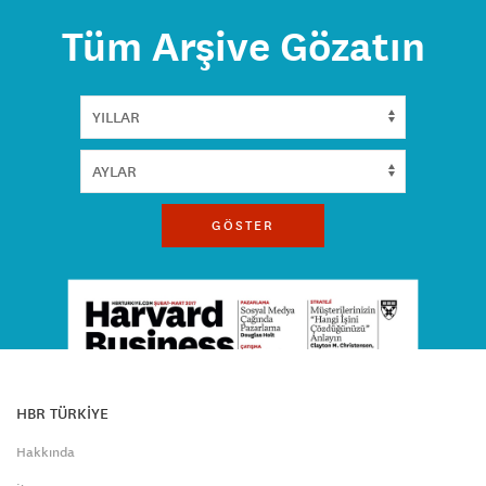
Tüm Arşive Gözatın
GÖSTER
HBR TÜRKİYE
Hakkında