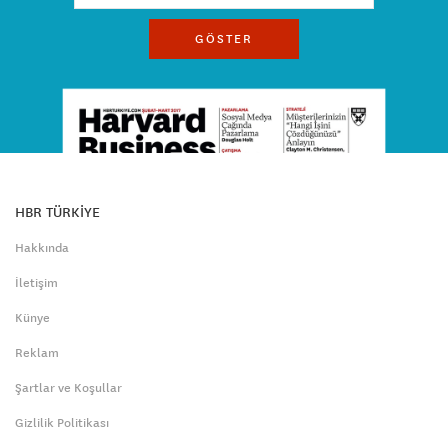
GÖSTER
HBR TÜRKİYE
Hakkında
İletişim
Künye
Reklam
Şartlar ve Koşullar
Gizlilik Politikası