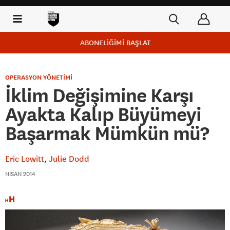
ABONELİĞİMİ BAŞLAT
OPERASYON YÖNETİMİ
İklim Değişimine Karşı
Ayakta Kalıp Büyümeyi
Başarmak Mümkün mü?
Eric Lowitt
Julie Dodd
NISAN 2014