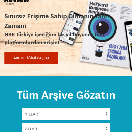
Sınırsız Erişime Sahip Olmanın Tam
Zamanı
HBR Türkiye içeriğine bir yıl boyunca tüm
platformlardan erişin!
ABONELİĞİMİ BAŞLAT
Tüm Arşive Gözatın