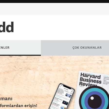
odd
ENLER
ÇOK OKUNANLAR
amanı
tformlardan erişin!