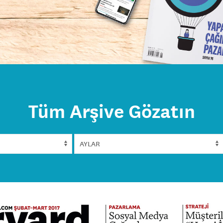
Tüm Arşive Gözatın