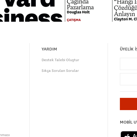
YARDIM
ÜYELİK 
Destek Talebi Oluştur
Sıkça Sorulan Sorular
MOBİL 
unması