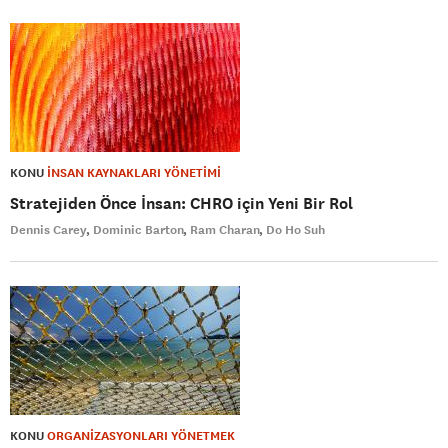
KONU
İNSAN KAYNAKLARI YÖNETİMİ
Stratejiden Önce İnsan: CHRO için Yeni Bir Rol
Dennis Carey
Dominic Barton
Ram Charan
Do Ho Suh
KONU
ORGANİZASYONLARI YÖNETMEK