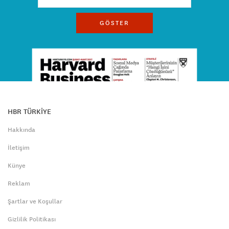
GÖSTER
HBR TÜRKİYE
Hakkında
İletişim
Künye
Reklam
Şartlar ve Koşullar
Gizlilik Politikası