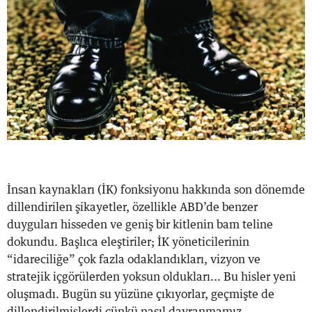
İnsan kaynakları (İK) fonksiyonu hakkında son dönemde
dillendirilen şikayetler, özellikle ABD’de benzer
duyguları hisseden ve geniş bir kitlenin bam teline
dokundu. Başlıca eleştiriler; İK yöneticilerinin
“idareciliğe” çok fazla odaklandıkları, vizyon ve
stratejik içgörülerden yoksun oldukları... Bu hisler yeni
oluşmadı. Bugün su yüzüne çıkıyorlar, geçmişte de
dillendirilmişlerdi çünkü nasıl davranmamız