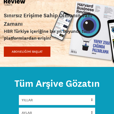
Sınırsız Erişime Sahip Olmanın Tam
Zamanı
HBR Türkiye içeriğine bir yıl boyunca tüm
platformlardan erişin!
ABONELİĞİMİ BAŞLAT
Tüm Arşive Gözatın