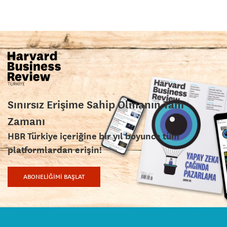
Sınırsız Erişime Sahip Olmanın Tam
Zamanı
HBR Türkiye içeriğine bir yıl boyunca tüm
platformlardan erişin!
ABONELİĞİMİ BAŞLAT