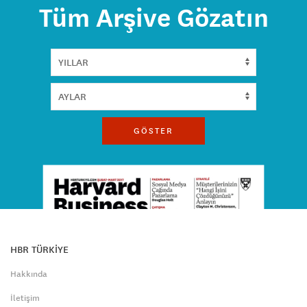
Tüm Arşive Gözatın
GÖSTER
HBR TÜRKİYE
Hakkında
İletişim