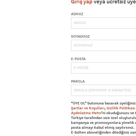
Giriş yap
veya ücretsiz üy
ADINIZ
SOYADINIZ
E-POSTA
PAROLA
“ÜYE OL” butonuna basarak üyeliğiniz
Şartlar ve Koşulları
,
Gizlilik Politikası
Aydınlatma Metni
’ni okuduğunuzu ve
Türkiye tarafından size özel oluşturul
kampanya ve promosyonlara yönelik 
posta almayı kabul etmiş sayılırsınız.
E-bülten aboneliğinden dilediğiniz z