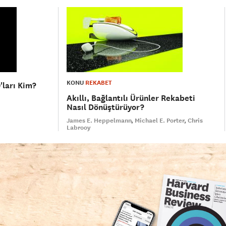
KONU
REKABET
'ları Kim?
Akıllı, Bağlantılı Ürünler Rekabeti
Nasıl Dönüştürüyor?
James E. Heppelmann
Michael E. Porter
Chris
Labrooy