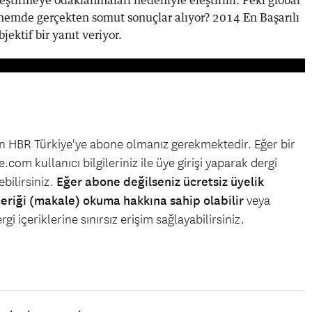
leştirmeye odaklanmaları nedeniyle eleştirilir. Peki global
nemde gerçekten somut sonuçlar alıyor? 2014 En Başarılı
jektif bir yanıt veriyor.
çin HBR Türkiye'ye abone olmanız gerekmektedir. Eğer bir
.com kullanıcı bilgileriniz ile üye girişi yaparak dergi
bilirsiniz.
Eğer abone değilseniz ücretsiz üyelik
çeriği (makale) okuma hakkına sahip olabilir
veya
gi içeriklerine sınırsız erişim sağlayabilirsiniz.