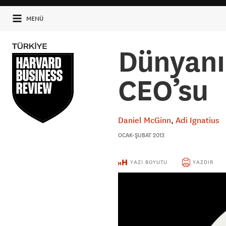
MENÜ
Dünyanın
CEO’su
Daniel McGinn
Adi Ignatius
OCAK-ŞUBAT 2013
YAZI BOYUTU
YAZDIR