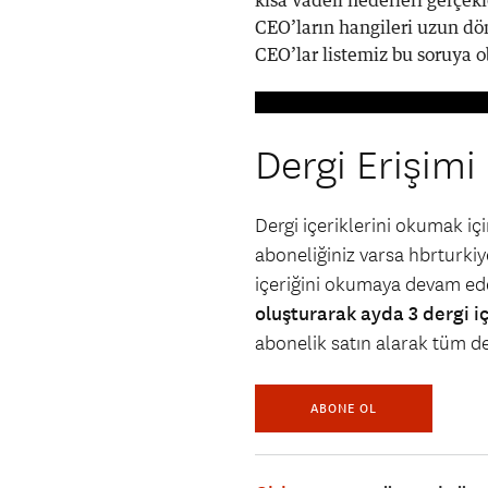
kısa vadeli hedefleri gerçek
CEO’ların hangileri uzun dö
CEO’lar listemiz bu soruya ob
Dergi Erişimi
Dergi içeriklerini okumak i
aboneliğiniz varsa hbrturkiye
içeriğini okumaya devam ede
oluşturarak ayda 3 dergi i
abonelik satın alarak tüm der
ABONE OL