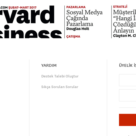
YARDIM
ÜYELİK 
Destek Talebi Oluştur
Sıkça Sorulan Sorular