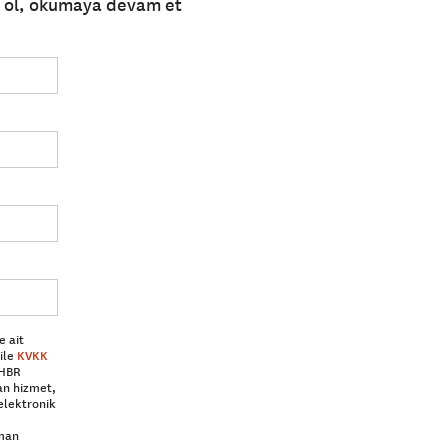
e ol, okumaya devam et
e ait
ile
KVKK
 HBR
an hizmet,
elektronik
aman