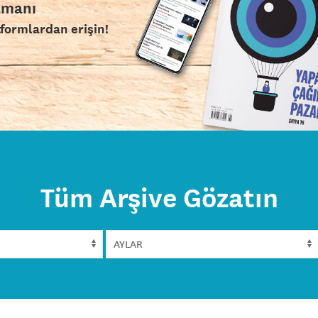
amanı
tformlardan erişin!
Tüm Arşive Gözatın