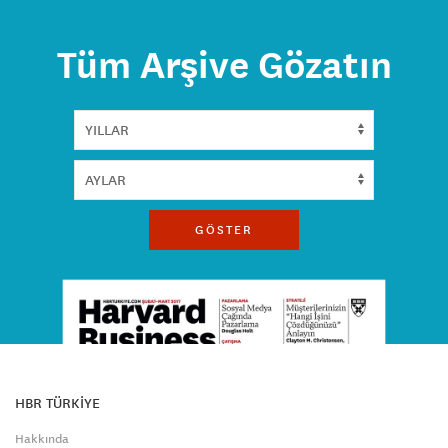
Tüm Arşive Gözatın
GÖSTER
HBR TÜRKİYE
Hakkında