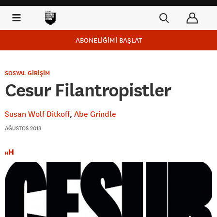
ABONELİĞİMİ BAŞLAT
SOSYAL GİRİŞİM
Cesur Filantropistler
Susan Wolf Ditkoff
Abe Grindle
AĞUSTOS 2018