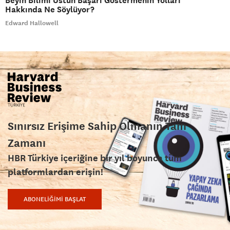
Beyin Bilimi Üstün Başarı Göstermenin Yolları
Hakkında Ne Söylüyor?
Edward Hallowell
Sınırsız Erişime Sahip Olmanın Tam
Zamanı
HBR Türkiye içeriğine bir yıl boyunca tüm
platformlardan erişin!
ABONELİĞİMİ BAŞLAT