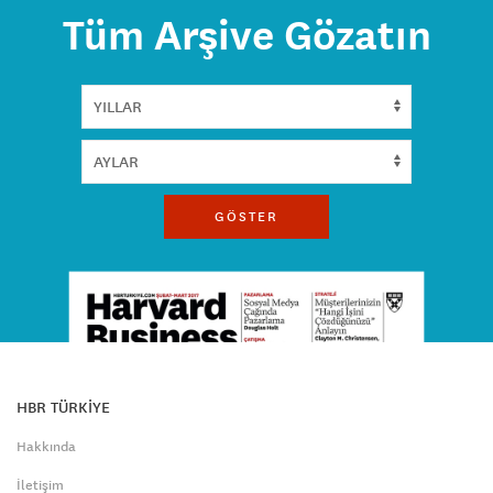
Tüm Arşive Gözatın
GÖSTER
HBR TÜRKİYE
Hakkında
İletişim