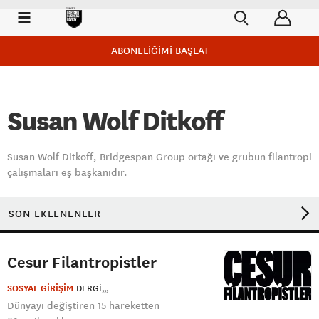
ABONELİĞİMİ BAŞLAT
Susan Wolf Ditkoff
Susan Wolf Ditkoff, Bridgespan Group ortağı ve grubun filantropi
çalışmaları eş başkanıdır.
SON EKLENENLER
Cesur Filantropistler
SOSYAL GİRİŞİM
DERGI
Dünyayı değiştiren 15 hareketten