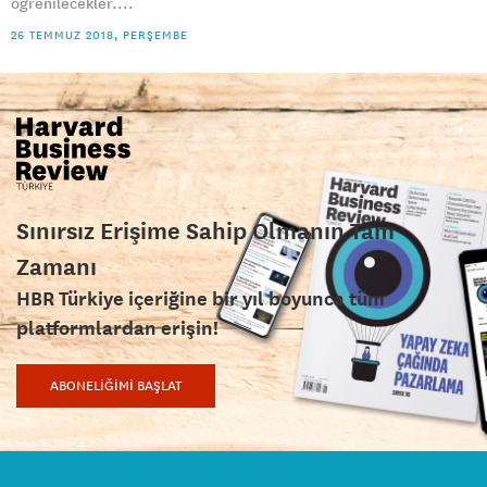
öğrenilecekler....
26 TEMMUZ 2018, PERŞEMBE
Sınırsız Erişime Sahip Olmanın Tam
Zamanı
HBR Türkiye içeriğine bir yıl boyunca tüm
platformlardan erişin!
ABONELİĞİMİ BAŞLAT