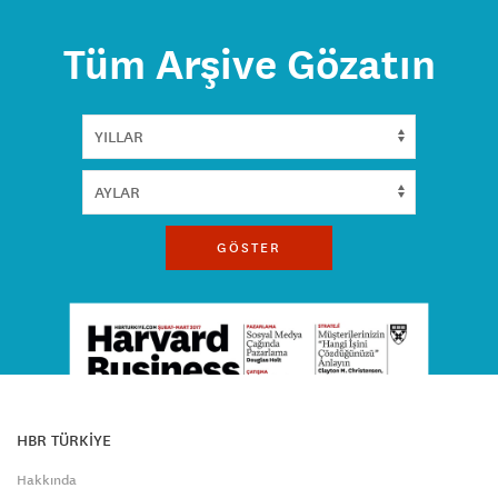
Tüm Arşive Gözatın
GÖSTER
HBR TÜRKİYE
Hakkında