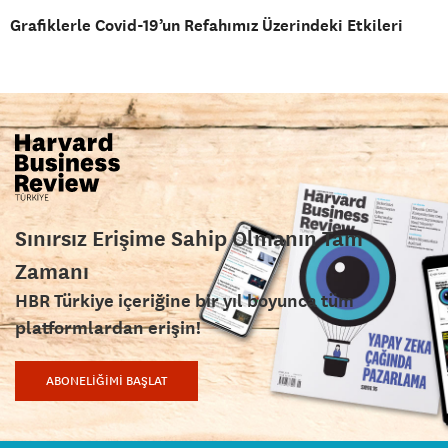
Grafiklerle Covid-19’un Refahımız Üzerindeki Etkileri
Sınırsız Erişime Sahip Olmanın Tam
Zamanı
HBR Türkiye içeriğine bir yıl boyunca tüm
platformlardan erişin!
ABONELİĞİMİ BAŞLAT