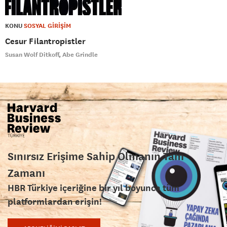
KONU
SOSYAL GİRİŞİM
Cesur Filantropistler
Susan Wolf Ditkoff
Abe Grindle
Sınırsız Erişime Sahip Olmanın Tam
Zamanı
HBR Türkiye içeriğine bir yıl boyunca tüm
platformlardan erişin!