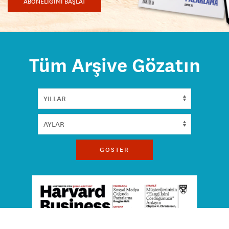
ABONELİĞİMİ BAŞLAT
Tüm Arşive Gözatın
GÖSTER