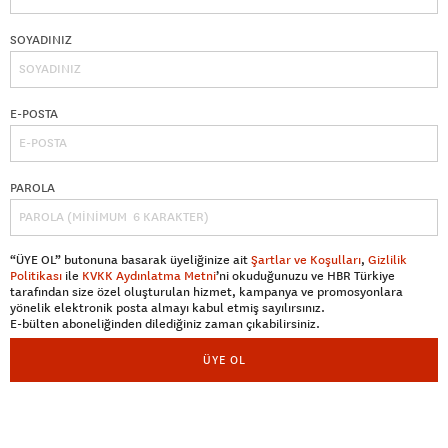
SOYADINIZ
E-POSTA
PAROLA
“ÜYE OL” butonuna basarak üyeliğinize ait
Şartlar ve Koşulları
,
Gizlilik
Politikası
ile
KVKK Aydınlatma Metni
’ni okuduğunuzu ve HBR Türkiye
tarafından size özel oluşturulan hizmet, kampanya ve promosyonlara
yönelik elektronik posta almayı kabul etmiş sayılırsınız.
E-bülten aboneliğinden dilediğiniz zaman çıkabilirsiniz.
ÜYE OL