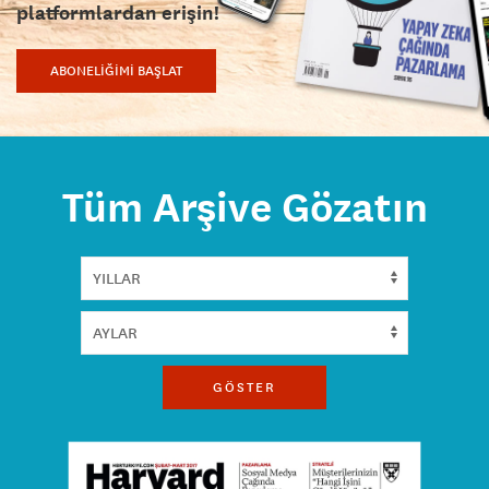
platformlardan erişin!
ABONELİĞİMİ BAŞLAT
Tüm Arşive Gözatın
GÖSTER