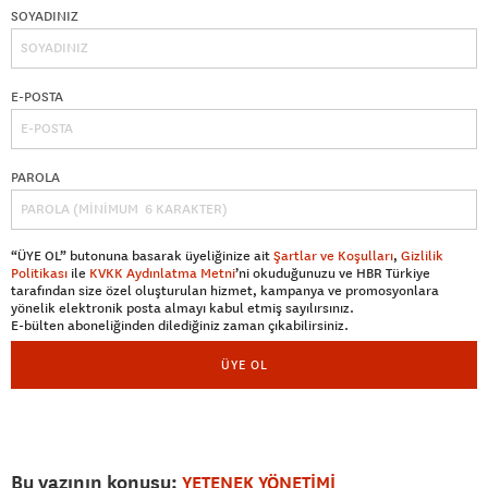
SOYADINIZ
E-POSTA
PAROLA
“ÜYE OL” butonuna basarak üyeliğinize ait
Şartlar ve Koşulları
,
Gizlilik
Politikası
ile
KVKK Aydınlatma Metni
’ni okuduğunuzu ve HBR Türkiye
tarafından size özel oluşturulan hizmet, kampanya ve promosyonlara
yönelik elektronik posta almayı kabul etmiş sayılırsınız.
E-bülten aboneliğinden dilediğiniz zaman çıkabilirsiniz.
ÜYE OL
Bu yazının konusu:
YETENEK YÖNETİMİ