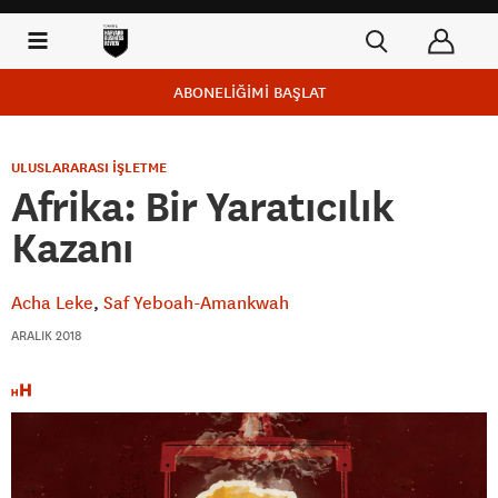
ABONELİĞİMİ BAŞLAT
ULUSLARARASI İŞLETME
Afrika: Bir Yaratıcılık
Kazanı
Acha Leke
Saf Yeboah-Amankwah
ARALIK 2018