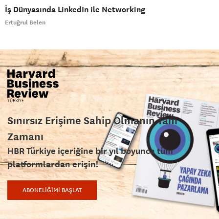
İş Dünyasında LinkedIn ile Networking
Ertuğrul Belen
Sınırsız Erişime Sahip Olmanın Tam
Zamanı
HBR Türkiye içeriğine bir yıl boyunca tüm
platformlardan erişin!
ABONELİĞİMİ BAŞLAT