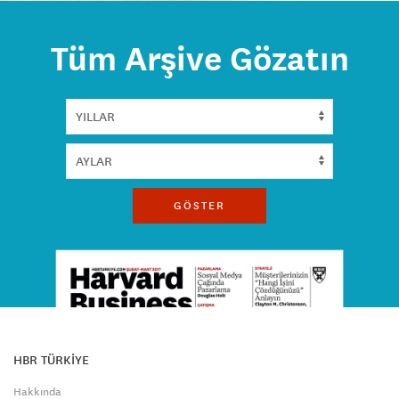
Tüm Arşive Gözatın
GÖSTER
HBR TÜRKİYE
Hakkında