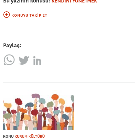
Bu yazının konusu:
KENDİNİ YÖNETMEK
KONUYU TAKIP ET
Paylaş:
KONU
KURUM KÜLTÜRÜ