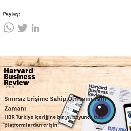
Paylaş:
Sınırsız Erişime Sahip Olmanın Tam
Zamanı
HBR Türkiye içeriğine bir yıl boyunca tüm
platformlardan erişin!