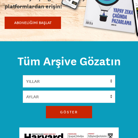
platformlardan erişin!
ABONELİĞİMİ BAŞLAT
Tüm Arşive Gözatın
GÖSTER