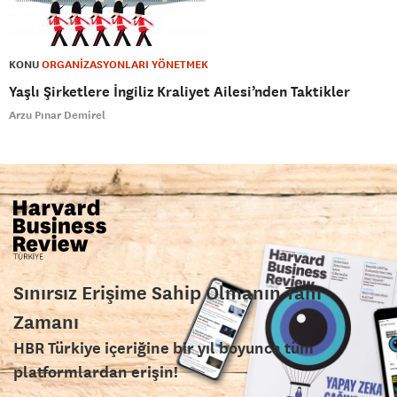
KONU
ORGANİZASYONLARI YÖNETMEK
Yaşlı Şirketlere İngiliz Kraliyet Ailesi’nden Taktikler
Arzu Pınar Demirel
Sınırsız Erişime Sahip Olmanın Tam
Zamanı
HBR Türkiye içeriğine bir yıl boyunca tüm
platformlardan erişin!