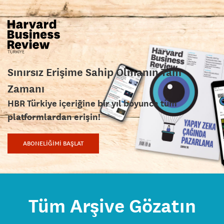
Sınırsız Erişime Sahip Olmanın Tam
Zamanı
HBR Türkiye içeriğine bir yıl boyunca tüm
platformlardan erişin!
ABONELİĞİMİ BAŞLAT
Tüm Arşive Gözatın