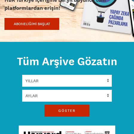
platformlardan erişin!
ABONELİĞİMİ BAŞLAT
Tüm Arşive Gözatın
GÖSTER