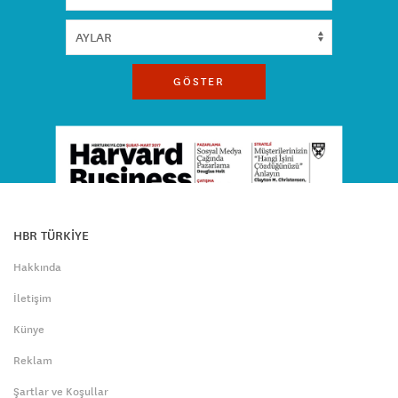
GÖSTER
HBR TÜRKİYE
Hakkında
İletişim
Künye
Reklam
Şartlar ve Koşullar