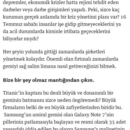
depremler, ekonomik krizler hatta rejimi tehdit eden
darbeler veya darbe girişimleri yaşadı. Peki, sizce kaç
kurumun gerçek anlamda bir kriz yönetimi planı var? 16
Temmuz sabahı insanlar işe gidip gitmeyeceklerini ya
da acil durumlarda kiminle irtibata geçeceklerini
biliyorlar mıydı?
Her şeyin yolunda gittiği zamanlarda şirketleri
yönetmek kolaydır. Önemli olan fırtınalı zamanlarda
gemiyi sağ salim limana nasıl getireceğinizi bilmek.
Bize bir şey olmaz mantığından çıkın.
Titanic’in kaptanı bu denli büyük ve donanımlı bir
geminin batmasını sizce neden öngöremedi? Büyük
firmaların belki de en büyük zafiyetlerinden biridir bu.
Samsung’un amiral gemisi olan Galaxy Note 7’nin
pillerinin patlamasıyla başlayan ve resmi olarak 35 adet
yaşandığı iddia edilen bu olayın Samsung’a maliyetinin