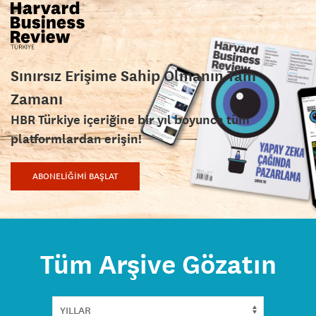
Sınırsız Erişime Sahip Olmanın Tam
Zamanı
HBR Türkiye içeriğine bir yıl boyunca tüm
platformlardan erişin!
ABONELİĞİMİ BAŞLAT
Tüm Arşive Gözatın